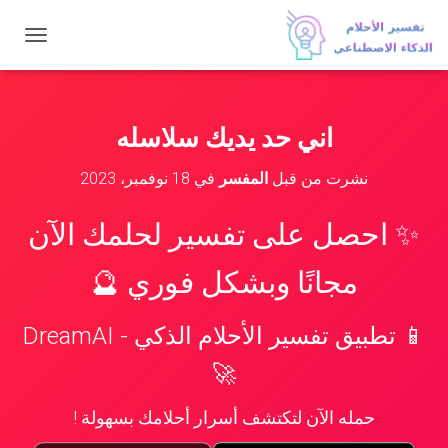
ت
ب
د
ي
ل
اني حد يديك سلاسله
ا
ل
نشرت من قبل
المفسر
في
18 نوفمبر، 2023
ت
ن
ق
✨ احصل على تفسير لحلمك الآن
ل
مجانًا وبشكل فوري 🔮
📱 تطبيق تفسير الأحلام الذكي - DreamAI
🚀
حمله الآن لتكتشف أسرار أحلامك بسهولة !