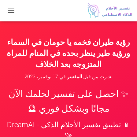
ت
ب
د
ي
ل
رؤية طيران فخمه يا حومان في السماء
ا
ل
ورؤية طير ينظر بحده في المنام للمراة
ت
ن
المتزوجه بعد الخلاف
ق
ل
نشرت من قبل
المفسر
في
17 نوفمبر، 2023
✨ احصل على تفسير لحلمك الآن
مجانًا وبشكل فوري 🔮
📱 تطبيق تفسير الأحلام الذكي - DreamAI
🚀