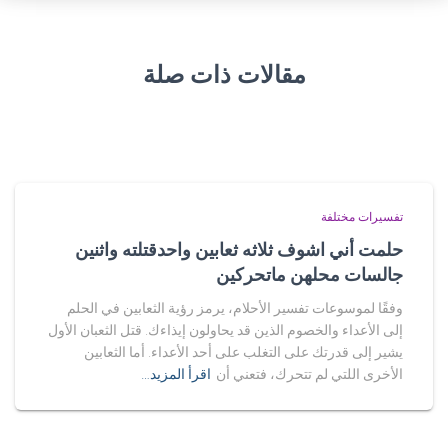
مقالات ذات صلة
تفسيرات مختلفة
حلمت أني اشوف ثلاثه ثعابين واحدقتلته واثنين
جالسات محلهن ماتحركين
وفقًا لموسوعات تفسير الأحلام، يرمز رؤية الثعابين في الحلم
إلى الأعداء والخصوم الذين قد يحاولون إيذاءك. قتل الثعبان الأول
يشير إلى قدرتك على التغلب على أحد الأعداء. أما الثعابين
الأخرى اللتي لم تتحرك، فتعني أن
اقرأ المزيد…