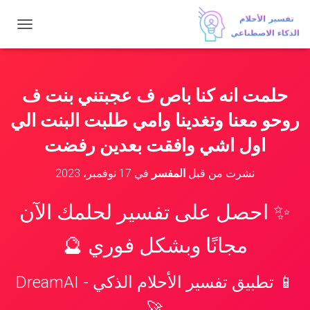
ت
ب
د
ي
ل
حلمت انه كنا باص ف عجبتني بنت ف
ا
ل
روحو معنا وتغدينا وامي طلبت البنت الي
ت
ن
اول اشي وافقت بعدين رفضت
ق
ل
نشرت من قبل
المفسر
في
17 نوفمبر، 2023
✨ احصل على تفسير لحلمك الآن
مجانًا وبشكل فوري 🔮
📱 تطبيق تفسير الأحلام الذكي - DreamAI
🚀