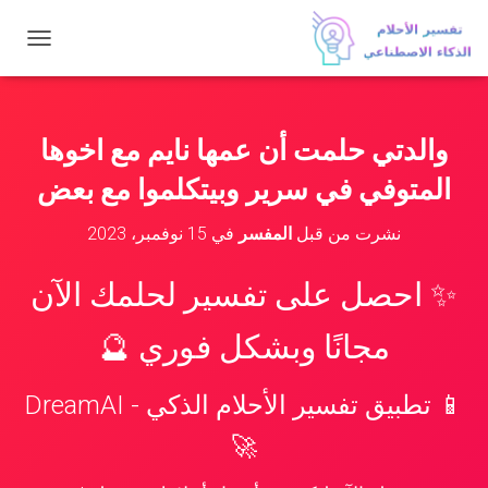
ت
ب
د
ي
ل
والدتي حلمت أن عمها نايم مع اخوها
ا
ل
المتوفي في سرير وبيتكلموا مع بعض
ت
ن
نشرت من قبل
المفسر
في
15 نوفمبر، 2023
ق
ل
✨ احصل على تفسير لحلمك الآن
مجانًا وبشكل فوري 🔮
📱 تطبيق تفسير الأحلام الذكي - DreamAI
🚀