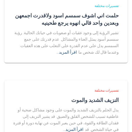
تفسيرات مختلفة
حلمت اني اشوف سمسم اسود ولاقدرت اجمعهن
وبعدين واحد قالي انهوه يرجع طحينيه
تشير الرؤية إلى وجود عقبات أو صعوبات في حياتك الحالية. رؤية
سمسم أسود يمثل العناء والمشاكل. عدم قدرتك على جمع
السمسم يدل على عدم القدرة على التغلب على هذه العقبات.
وعندما قال لك شخص ما
اقرأ المزيد…
تفسيرات مختلفة
النزيف الشديد والموت
يدل الحلم بالنزيف الشديد والموت على وجود مشاكل صحية أو
عاطفية تسبب للشخص القلق والضيق. قد يشير النزيف إلى
فقدان الطاقة والقوة، في حين يعبر الموت عن نهاية دورة أو فترة
في حياة الشخص. قد
اقرأ المزيد…