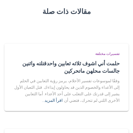
مقالات ذات صلة
تفسيرات مختلفة
حلمت أني اشوف ثلاثه ثعابين واحدقتلته واثنين
جالسات محلهن ماتحركين
وفقًا لموسوعات تفسير الأحلام، يرمز رؤية الثعابين في الحلم
إلى الأعداء والخصوم الذين قد يحاولون إيذاءك. قتل الثعبان الأول
يشير إلى قدرتك على التغلب على أحد الأعداء. أما الثعابين
الأخرى اللتي لم تتحرك، فتعني أن
اقرأ المزيد…