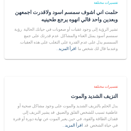
تفسيرات مختلفة
حلمت اني اشوف سمسم اسود ولاقدرت اجمعهن
وبعدين واحد قالي انهوه يرجع طحينيه
تشير الرؤية إلى وجود عقبات أو صعوبات في حياتك الحالية. رؤية
سمسم أسود يمثل العناء والمشاكل. عدم قدرتك على جمع
السمسم يدل على عدم القدرة على التغلب على هذه العقبات.
وعندما قال لك شخص ما
اقرأ المزيد…
تفسيرات مختلفة
النزيف الشديد والموت
يدل الحلم بالنزيف الشديد والموت على وجود مشاكل صحية أو
عاطفية تسبب للشخص القلق والضيق. قد يشير النزيف إلى
فقدان الطاقة والقوة، في حين يعبر الموت عن نهاية دورة أو فترة
في حياة الشخص. قد
اقرأ المزيد…