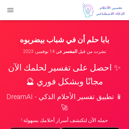
ت
ب
د
ي
ل
بابا حلم أن في شباب بيضربوه
ا
ل
نشرت من قبل
المفسر
في
14 نوفمبر، 2023
ت
ن
ق
✨ احصل على تفسير لحلمك الآن
ل
مجانًا وبشكل فوري 🔮
📱 تطبيق تفسير الأحلام الذكي - DreamAI
🚀
حمله الآن لتكتشف أسرار أحلامك بسهولة !