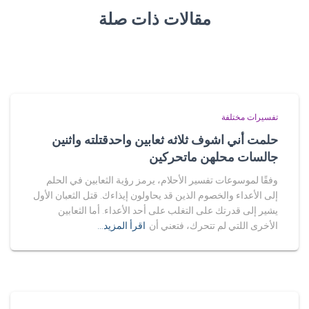
مقالات ذات صلة
تفسيرات مختلفة
حلمت أني اشوف ثلاثه ثعابين واحدقتلته واثنين
جالسات محلهن ماتحركين
وفقًا لموسوعات تفسير الأحلام، يرمز رؤية الثعابين في الحلم
إلى الأعداء والخصوم الذين قد يحاولون إيذاءك. قتل الثعبان الأول
يشير إلى قدرتك على التغلب على أحد الأعداء. أما الثعابين
الأخرى اللتي لم تتحرك، فتعني أن
اقرأ المزيد…