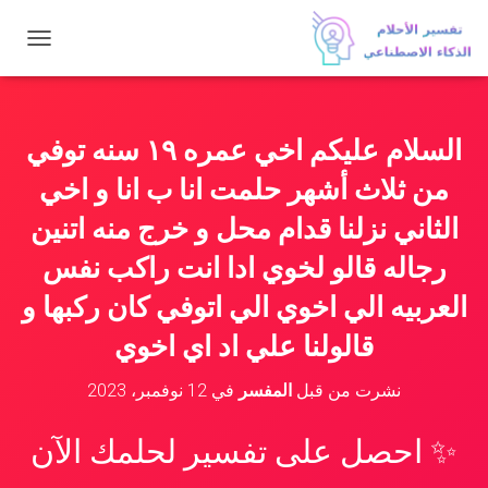
ت
ب
د
ي
ل
السلام عليكم اخي عمره ١٩ سنه توفي
ا
ل
من ثلاث أشهر حلمت انا ب انا و اخي
ت
ن
الثاني نزلنا قدام محل و خرج منه اتنين
ق
رجاله قالو لخوي ادا انت راكب نفس
ل
العربيه الي اخوي الي اتوفي كان ركبها و
قالولنا علي اد اي اخوي
نشرت من قبل
المفسر
في
12 نوفمبر، 2023
✨ احصل على تفسير لحلمك الآن