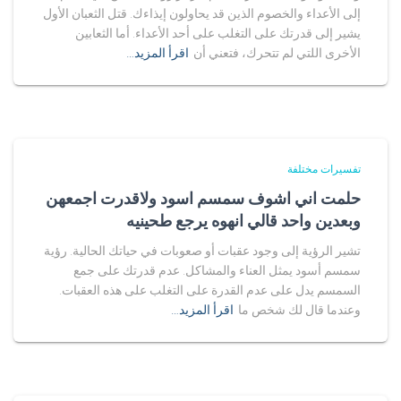
إلى الأعداء والخصوم الذين قد يحاولون إيذاءك. قتل الثعبان الأول
يشير إلى قدرتك على التغلب على أحد الأعداء. أما الثعابين
الأخرى اللتي لم تتحرك، فتعني أن
اقرأ المزيد…
تفسيرات مختلفة
حلمت اني اشوف سمسم اسود ولاقدرت اجمعهن
وبعدين واحد قالي انهوه يرجع طحينيه
تشير الرؤية إلى وجود عقبات أو صعوبات في حياتك الحالية. رؤية
سمسم أسود يمثل العناء والمشاكل. عدم قدرتك على جمع
السمسم يدل على عدم القدرة على التغلب على هذه العقبات.
وعندما قال لك شخص ما
اقرأ المزيد…