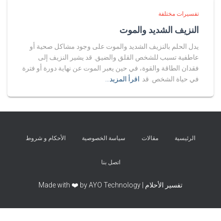
تفسيرات مختلفة
النزيف الشديد والموت
يدل الحلم بالنزيف الشديد والموت على وجود مشاكل صحية أو
عاطفية تسبب للشخص القلق والضيق. قد يشير النزيف إلى
فقدان الطاقة والقوة، في حين يعبر الموت عن نهاية دورة أو فترة
في حياة الشخص. قد
اقرأ المزيد…
الرئيسية
مقالات
سياسة الخصوصية
الأحكام و شروط
اتصل بنا
تفسير الأحلام | Made with ❤️ by AYO Technology