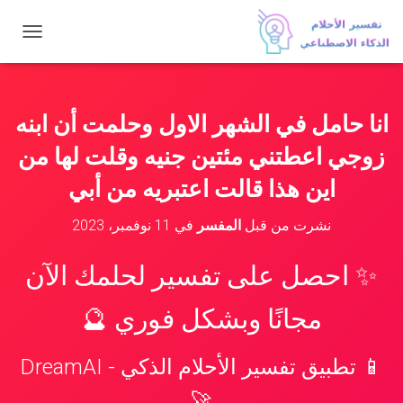
ت
ب
د
ي
ل
انا حامل في الشهر الاول وحلمت أن ابنه
ا
ل
زوجي اعطتني مئتين جنيه وقلت لها من
ت
ن
اين هذا قالت اعتبريه من أبي
ق
ل
نشرت من قبل
المفسر
في
11 نوفمبر، 2023
✨ احصل على تفسير لحلمك الآن
مجانًا وبشكل فوري 🔮
📱 تطبيق تفسير الأحلام الذكي - DreamAI
🚀