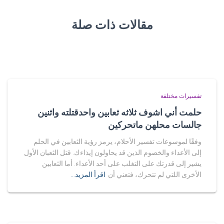
مقالات ذات صلة
تفسيرات مختلفة
حلمت أني اشوف ثلاثه ثعابين واحدقتلته واثنين
جالسات محلهن ماتحركين
وفقًا لموسوعات تفسير الأحلام، يرمز رؤية الثعابين في الحلم
إلى الأعداء والخصوم الذين قد يحاولون إيذاءك. قتل الثعبان الأول
يشير إلى قدرتك على التغلب على أحد الأعداء. أما الثعابين
الأخرى اللتي لم تتحرك، فتعني أن
اقرأ المزيد…