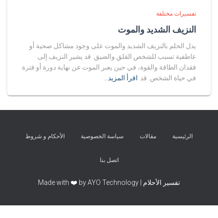
تفسيرات مختلفة
النزيف الشديد والموت
يدل الحلم بالنزيف الشديد والموت على وجود مشاكل صحية أو
عاطفية تسبب للشخص القلق والضيق. قد يشير النزيف إلى
فقدان الطاقة والقوة، في حين يعبر الموت عن نهاية دورة أو فترة
في حياة الشخص. قد
اقرأ المزيد…
الرئيسية
مقالات
سياسة الخصوصية
الأحكام و شروط
اتصل بنا
تفسير الأحلام | Made with ❤️ by AYO Technology