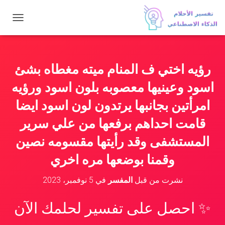
ت
ب
د
ي
ل
رؤيه اختي ف المنام ميته مغطاه بشئ
ا
ل
اسود وعينيها معصوبه بلون اسود ورؤيه
ت
ن
امرأتين بجانبها يرتدون لون اسود ايضا
ق
قامت احداهم برفعها من علي سرير
ل
المستشفى وقد رأيتها مقسومه نصين
وقمنا بوضعها مره اخري
نشرت من قبل
المفسر
في
5 نوفمبر، 2023
✨ احصل على تفسير لحلمك الآن