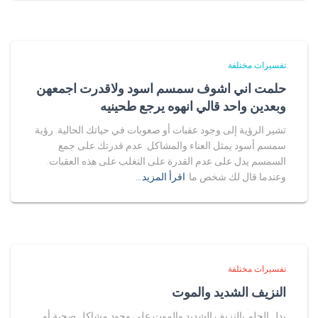
تفسيرات مختلفة
حلمت اني اشوف سمسم اسود ولاقدرت اجمعهن
وبعدين واحد قالي انهوه يرجع طحينيه
تشير الرؤية إلى وجود عقبات أو صعوبات في حياتك الحالية. رؤية
سمسم أسود يمثل العناء والمشاكل. عدم قدرتك على جمع
السمسم يدل على عدم القدرة على التغلب على هذه العقبات.
وعندما قال لك شخص ما
اقرأ المزيد…
تفسيرات مختلفة
النزيف الشديد والموت
يدل الحلم بالنزيف الشديد والموت على وجود مشاكل صحية أو