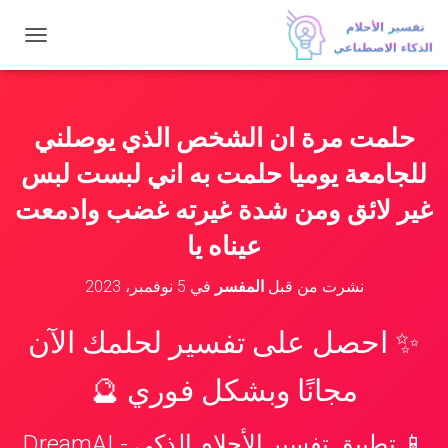
ت
ب
د
ي
ل
حلمت مرة ان الشخص الذي يوصلني
ا
ل
للجامعة يوميا حلمت به اني لبست لبس
ت
ن
غير لائق ومن شدة غيرته غضب وادمعت
ق
عيناه يا
ل
نشرت من قبل
المفسر
في
5 نوفمبر، 2023
✨ احصل على تفسير لحلمك الآن
مجانًا وبشكل فوري 🔮
📱 تطبيق تفسير الأحلام الذكي - DreamAI