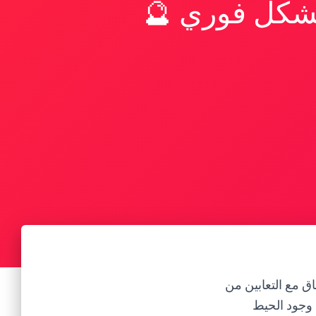
بشكل فوري 🔮
ق مع التعابين من
 وجود الحيط