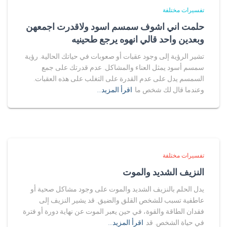
تفسيرات مختلفة
حلمت اني اشوف سمسم اسود ولاقدرت اجمعهن
وبعدين واحد قالي انهوه يرجع طحينيه
تشير الرؤية إلى وجود عقبات أو صعوبات في حياتك الحالية. رؤية
سمسم أسود يمثل العناء والمشاكل. عدم قدرتك على جمع
السمسم يدل على عدم القدرة على التغلب على هذه العقبات.
وعندما قال لك شخص ما
اقرأ المزيد…
تفسيرات مختلفة
النزيف الشديد والموت
يدل الحلم بالنزيف الشديد والموت على وجود مشاكل صحية أو
عاطفية تسبب للشخص القلق والضيق. قد يشير النزيف إلى
فقدان الطاقة والقوة، في حين يعبر الموت عن نهاية دورة أو فترة
في حياة الشخص. قد
اقرأ المزيد…