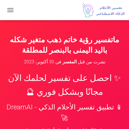
ت
ب
د
ي
ل
ماتفسير رؤية خاتم ذهب متغير شكله
ا
ل
باليد اليمنى بالبنصر للمطلقة
ت
ن
نشرت من قبل
المفسر
في
30 أكتوبر، 2023
ق
ل
✨ احصل على تفسير لحلمك الآن
مجانًا وبشكل فوري 🔮
📱 تطبيق تفسير الأحلام الذكي - DreamAI
🚀