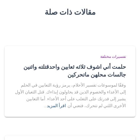
مقالات ذات صلة
تفسيرات مختلفة
حلمت أني اشوف ثلاثه ثعابين واحدقتلته واثنين
جالسات محلهن ماتحركين
وفقًا لموسوعات تفسير الأحلام، يرمز رؤية الثعابين في الحلم
إلى الأعداء والخصوم الذين قد يحاولون إيذاءك. قتل الثعبان الأول
يشير إلى قدرتك على التغلب على أحد الأعداء. أما الثعابين
الأخرى اللتي لم تتحرك، فتعني أن
اقرأ المزيد…