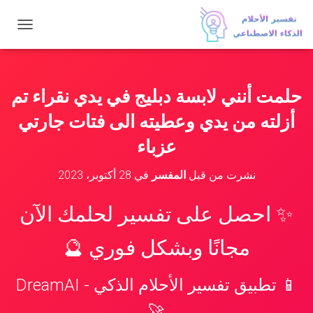
ت
ب
د
ي
ل
حلمت أنني لابسة دبليج في يدي نقراء تم
ا
ل
أزلته من يدي وعطيته الى فتات جارتي
ت
ن
عزباء
ق
ل
نشرت من قبل
المفسر
في
28 أكتوبر، 2023
✨ احصل على تفسير لحلمك الآن
مجانًا وبشكل فوري 🔮
📱 تطبيق تفسير الأحلام الذكي - DreamAI
🚀