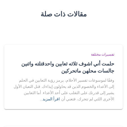
مقالات ذات صلة
تفسيرات مختلفة
حلمت أني اشوف ثلاثه ثعابين واحدقتلته واثنين
جالسات محلهن ماتحركين
وفقًا لموسوعات تفسير الأحلام، يرمز رؤية الثعابين في الحلم
إلى الأعداء والخصوم الذين قد يحاولون إيذاءك. قتل الثعبان الأول
يشير إلى قدرتك على التغلب على أحد الأعداء. أما الثعابين
الأخرى اللتي لم تتحرك، فتعني أن
اقرأ المزيد…