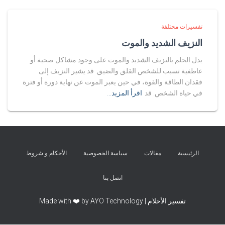
تفسيرات مختلفة
النزيف الشديد والموت
يدل الحلم بالنزيف الشديد والموت على وجود مشاكل صحية أو
عاطفية تسبب للشخص القلق والضيق. قد يشير النزيف إلى
فقدان الطاقة والقوة، في حين يعبر الموت عن نهاية دورة أو فترة
في حياة الشخص. قد
اقرأ المزيد…
الرئيسية
مقالات
سياسة الخصوصية
الأحكام و شروط
اتصل بنا
تفسير الأحلام | Made with ❤️ by AYO Technology