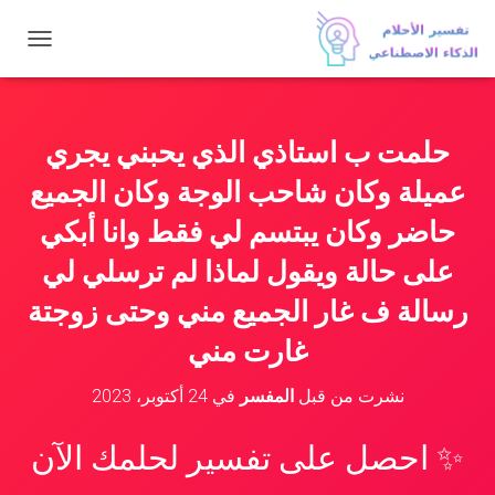
ت
ب
د
ي
ل
حلمت ب استاذي الذي يحبني يجري
ا
ل
عميلة وكان شاحب الوجة وكان الجميع
ت
ن
حاضر وكان يبتسم لي فقط وانا أبكي
ق
على حالة ويقول لماذا لم ترسلي لي
ل
رسالة ف غار الجميع مني وحتى زوجتة
غارت مني
نشرت من قبل
المفسر
في
24 أكتوبر، 2023
✨ احصل على تفسير لحلمك الآن