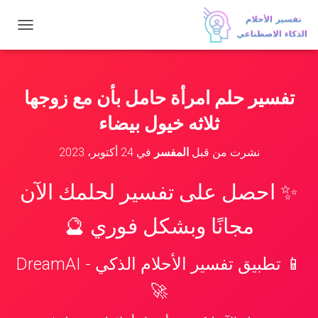
ت
ب
د
ي
ل
تفسير حلم امرأة حامل بأن مع زوجها
ا
ل
ثلاثه خيول بيضاء
ت
ن
نشرت من قبل
المفسر
في
24 أكتوبر، 2023
ق
ل
✨ احصل على تفسير لحلمك الآن
مجانًا وبشكل فوري 🔮
📱 تطبيق تفسير الأحلام الذكي - DreamAI
🚀