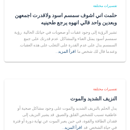
تفسيرات مختلفة
حلمت اني اشوف سمسم اسود ولاقدرت اجمعهن
وبعدين واحد قالي انهوه يرجع طحينيه
تشير الرؤية إلى وجود عقبات أو صعوبات في حياتك الحالية. رؤية
سمسم أسود يمثل العناء والمشاكل. عدم قدرتك على جمع
السمسم يدل على عدم القدرة على التغلب على هذه العقبات.
وعندما قال لك شخص ما
اقرأ المزيد…
تفسيرات مختلفة
النزيف الشديد والموت
يدل الحلم بالنزيف الشديد والموت على وجود مشاكل صحية أو
عاطفية تسبب للشخص القلق والضيق. قد يشير النزيف إلى
فقدان الطاقة والقوة، في حين يعبر الموت عن نهاية دورة أو فترة
في حياة الشخص. قد
اقرأ المزيد…