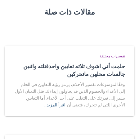
مقالات ذات صلة
تفسيرات مختلفة
حلمت أني اشوف ثلاثه ثعابين واحدقتلته واثنين
جالسات محلهن ماتحركين
وفقًا لموسوعات تفسير الأحلام، يرمز رؤية الثعابين في الحلم
إلى الأعداء والخصوم الذين قد يحاولون إيذاءك. قتل الثعبان الأول
يشير إلى قدرتك على التغلب على أحد الأعداء. أما الثعابين
الأخرى اللتي لم تتحرك، فتعني أن
اقرأ المزيد…