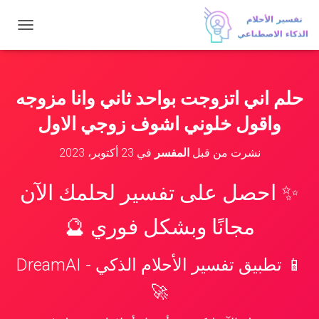
ت
ب
د
ي
ل
حلم اني اتزوجت بواحد ثاني وانا مزوجه
ا
ل
واقول خلوني اشوف زوجي الاول
ت
ن
نشرت من قبل
المفسر
في
23 أكتوبر، 2023
ق
ل
✨ احصل على تفسير لحلمك الآن
مجانًا وبشكل فوري 🔮
📱 تطبيق تفسير الأحلام الذكي - DreamAI
🚀