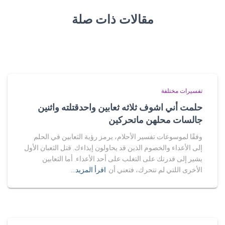
مقالات ذات صلة
تفسيرات مختلفة
حلمت أني اشوف ثلاثه ثعابين واحدقتلته واثنين
جالسات محلهن ماتحركين
وفقًا لموسوعات تفسير الأحلام، يرمز رؤية الثعابين في الحلم
إلى الأعداء والخصوم الذين قد يحاولون إيذاءك. قتل الثعبان الأول
يشير إلى قدرتك على التغلب على أحد الأعداء. أما الثعابين
الأخرى اللتي لم تتحرك، فتعني أن
اقرأ المزيد…