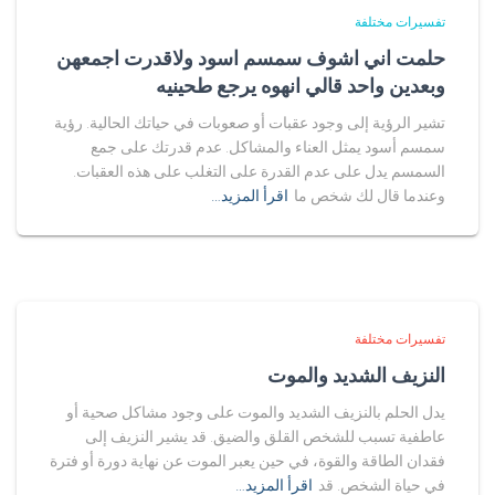
تفسيرات مختلفة
حلمت اني اشوف سمسم اسود ولاقدرت اجمعهن
وبعدين واحد قالي انهوه يرجع طحينيه
تشير الرؤية إلى وجود عقبات أو صعوبات في حياتك الحالية. رؤية
سمسم أسود يمثل العناء والمشاكل. عدم قدرتك على جمع
السمسم يدل على عدم القدرة على التغلب على هذه العقبات.
وعندما قال لك شخص ما
اقرأ المزيد…
تفسيرات مختلفة
النزيف الشديد والموت
يدل الحلم بالنزيف الشديد والموت على وجود مشاكل صحية أو
عاطفية تسبب للشخص القلق والضيق. قد يشير النزيف إلى
فقدان الطاقة والقوة، في حين يعبر الموت عن نهاية دورة أو فترة
في حياة الشخص. قد
اقرأ المزيد…