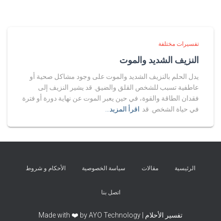
تفسيرات مختلفة
النزيف الشديد والموت
يدل الحلم بالنزيف الشديد والموت على وجود مشاكل صحية أو
عاطفية تسبب للشخص القلق والضيق. قد يشير النزيف إلى
فقدان الطاقة والقوة، في حين يعبر الموت عن نهاية دورة أو فترة
في حياة الشخص. قد
اقرأ المزيد…
الرئيسية
مقالات
سياسة الخصوصية
الأحكام و شروط
اتصل بنا
تفسير الأحلام | Made with ❤️ by AYO Technology