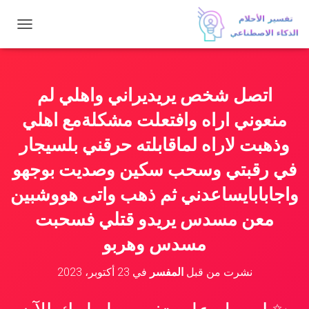
ت
ب
د
ي
ل
اتصل شخص يريديراني واهلي لم
ا
ل
منعوني اراه وافتعلت مشكلةمع اهلي
ت
ن
وذهبت لاراه لماقابلته حرقني بلسيجار
ق
في رقبتي وسحب سكين وصديت بوجهو
ل
واجابابايساعدني ثم ذهب واتى هووشبين
معن مسدس يريدو قتلي فسحبت
مسدس وهربو
نشرت من قبل
المفسر
في
23 أكتوبر، 2023