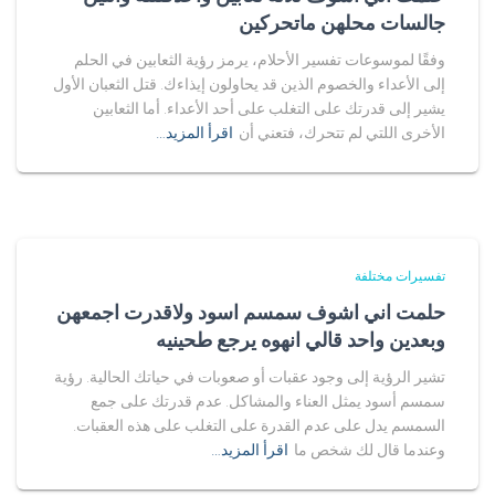
جالسات محلهن ماتحركين
وفقًا لموسوعات تفسير الأحلام، يرمز رؤية الثعابين في الحلم
إلى الأعداء والخصوم الذين قد يحاولون إيذاءك. قتل الثعبان الأول
يشير إلى قدرتك على التغلب على أحد الأعداء. أما الثعابين
الأخرى اللتي لم تتحرك، فتعني أن
اقرأ المزيد…
تفسيرات مختلفة
حلمت اني اشوف سمسم اسود ولاقدرت اجمعهن
وبعدين واحد قالي انهوه يرجع طحينيه
تشير الرؤية إلى وجود عقبات أو صعوبات في حياتك الحالية. رؤية
سمسم أسود يمثل العناء والمشاكل. عدم قدرتك على جمع
السمسم يدل على عدم القدرة على التغلب على هذه العقبات.
وعندما قال لك شخص ما
اقرأ المزيد…