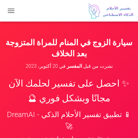
ت
ب
د
ي
ل
سيارة الزوج في المنام للمراة المتزوجة
ا
ل
بعد الخلاف
ت
ن
نشرت من قبل
المفسر
في
20 أكتوبر، 2023
ق
ل
✨ احصل على تفسير لحلمك الآن
مجانًا وبشكل فوري 🔮
📱 تطبيق تفسير الأحلام الذكي - DreamAI
🚀