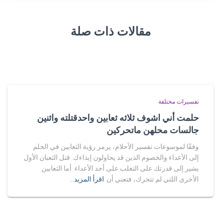
مقالات ذات صلة
تفسيرات مختلفة
حلمت أني اشوف ثلاثه ثعابين واحدقتلته واثنين
جالسات محلهن ماتحركين
وفقًا لموسوعات تفسير الأحلام، يرمز رؤية الثعابين في الحلم
إلى الأعداء والخصوم الذين قد يحاولون إيذاءك. قتل الثعبان الأول
يشير إلى قدرتك على التغلب على أحد الأعداء. أما الثعابين
الأخرى اللتي لم تتحرك، فتعني أن
اقرأ المزيد…