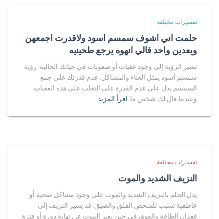
تفسيرات مختلفة
حلمت اني اشوف سمسم اسود ولاقدرت اجمعهن
وبعدين واحد قالي انهوه يرجع طحينيه
تشير الرؤية إلى وجود عقبات أو صعوبات في حياتك الحالية. رؤية
سمسم أسود يمثل العناء والمشاكل. عدم قدرتك على جمع
السمسم يدل على عدم القدرة على التغلب على هذه العقبات.
وعندما قال لك شخص ما
اقرأ المزيد…
تفسيرات مختلفة
النزيف الشديد والموت
يدل الحلم بالنزيف الشديد والموت على وجود مشاكل صحية أو
عاطفية تسبب للشخص القلق والضيق. قد يشير النزيف إلى
فقدان الطاقة والقوة، في حين يعبر الموت عن نهاية دورة أو فترة