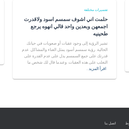
تفسيرات مختلفة
حلمت اني اشوف سمسم اسود ولاقدرت
اجمعهن وبعدين واحد قالي انهوه يرجع
طحينيه
تشير الرؤية إلى وجود عقبات أو صعوبات في حياتك
الحالية. رؤية سمسم أسود يمثل العناء والمشاكل. عدم
قدرتك على جمع السمسم يدل على عدم القدرة على
التغلب على هذه العقبات. وعندما قال لك شخص ما
اقرأ المزيد…
وط
اتصل بنا