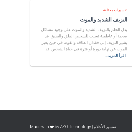
تفسيرات مختلفة
النزيف الشديد والموت
يدل الحلم بالنزيف الشديد والموت على وجود مشاكل
صحية أو عاطفية تسبب للشخص القلق والضيق. قد
يشير النزيف إلى فقدان الطاقة والقوة، في حين يعبر
الموت عن نهاية دورة أو فترة في حياة الشخص. قد
اقرأ المزيد…
تفسير الأحلام | Made with ❤️ by AYO Technology