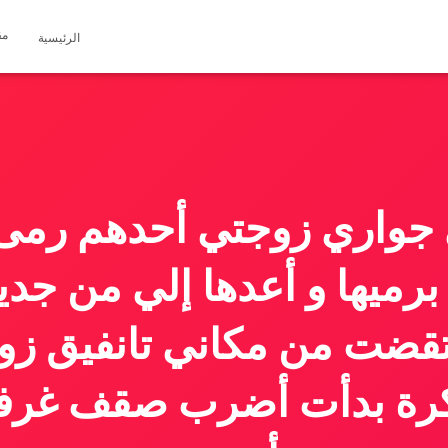
مق
الرئيسية
 جواري زوجتي أحدهم رمى
برميها و أعدها إلي من جدي
تقضت من مكاني تانفيق زو
كرة بدأت أضرب صقف غرف