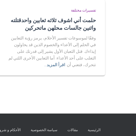
تفسيرات مختلفة
حلمت أني اشوف ثلاثه ثعابين واحدقتلته
واثنين جالسات محلهن ماتحركين
وفقًا لموسوعات تفسير الأحلام، يرمز رؤية الثعابين
في الحلم إلى الأعداء والخصوم الذين قد يحاولون
إيذاءك. قتل الثعبان الأول يشير إلى قدرتك على
التغلب على أحد الأعداء. أما الثعابين الأخرى اللتي لم
تتحرك، فتعني أن
اقرأ المزيد…
الرئيسية
مقالات
سياسة الخصوصية
الأحكام و شر