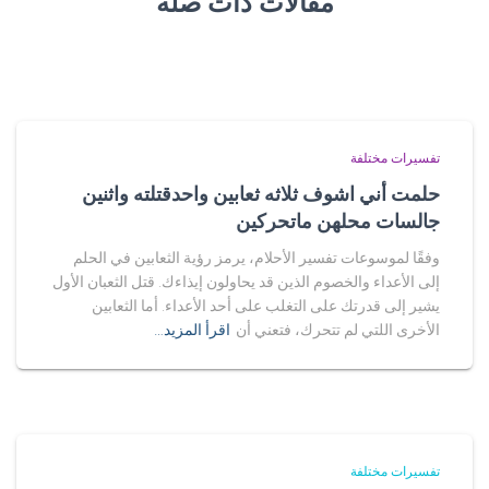
مقالات ذات صلة
تفسيرات مختلفة
حلمت أني اشوف ثلاثه ثعابين واحدقتلته واثنين
جالسات محلهن ماتحركين
وفقًا لموسوعات تفسير الأحلام، يرمز رؤية الثعابين في الحلم
إلى الأعداء والخصوم الذين قد يحاولون إيذاءك. قتل الثعبان الأول
يشير إلى قدرتك على التغلب على أحد الأعداء. أما الثعابين
الأخرى اللتي لم تتحرك، فتعني أن
اقرأ المزيد…
تفسيرات مختلفة