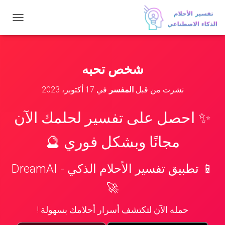
ت
ب
د
ي
ل
شخص تحبه
ا
ل
نشرت من قبل
المفسر
في
17 أكتوبر، 2023
ت
ن
ق
✨ احصل على تفسير لحلمك الآن
ل
مجانًا وبشكل فوري 🔮
📱 تطبيق تفسير الأحلام الذكي - DreamAI
🚀
حمله الآن لتكتشف أسرار أحلامك بسهولة !