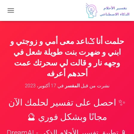
ت
ب
د
ي
ل
حلمت أنا ݣاعد معى أمي و زوجتي و
ا
ل
ابني و ضهرت بنت طويلة شعل في
ت
ن
وجهه نار و قالت لي سحرتك عمت
ق
أحدهم أعرفه
ل
نشرت من قبل
المفسر
في
17 أكتوبر، 2023
✨ احصل على تفسير لحلمك الآن
مجانًا وبشكل فوري 🔮
📱 تطبيق تفسير الأحلام الذكي - DreamAI