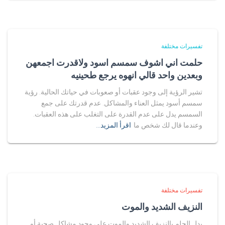
تفسيرات مختلفة
حلمت اني اشوف سمسم اسود ولاقدرت اجمعهن
وبعدين واحد قالي انهوه يرجع طحينيه
تشير الرؤية إلى وجود عقبات أو صعوبات في حياتك الحالية. رؤية
سمسم أسود يمثل العناء والمشاكل. عدم قدرتك على جمع
السمسم يدل على عدم القدرة على التغلب على هذه العقبات.
وعندما قال لك شخص ما
اقرأ المزيد…
تفسيرات مختلفة
النزيف الشديد والموت
يدل الحلم بالنزيف الشديد والموت على وجود مشاكل صحية أو