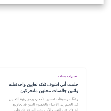
تفسيرات مختلفة
حلمت أني اشوف ثلاثه ثعابين واحدقتلته
واثنين جالسات محلهن ماتحركين
وفقًا لموسوعات تفسير الأحلام، يرمز رؤية الثعابين
في الحلم إلى الأعداء والخصوم الذين قد يحاولون
إيذاءك. قتل الثعبان الأول يشير إلى قدرتك على