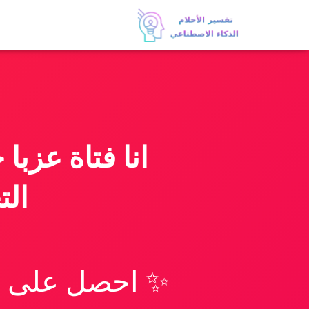
انا فتاة عزب
الت
✨ احصل على تف