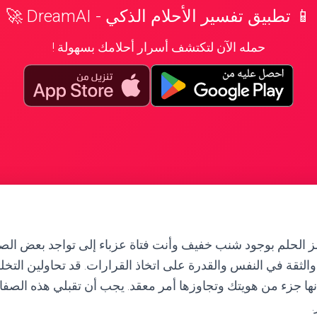
📱 تطبيق تفسير الأحلام الذكي - DreamAI 🚀
حمله الآن لتكتشف أسرار أحلامك بسهولة !
مز الحلم بوجود شنب خفيف وأنت فتاة عزباء إلى تواجد بعض الص
لثقة في النفس والقدرة على اتخاذ القرارات. قد تحاولين الت
نها جزء من هويتك وتجاوزها أمر معقد. يجب أن تقبلي هذه الصف
.