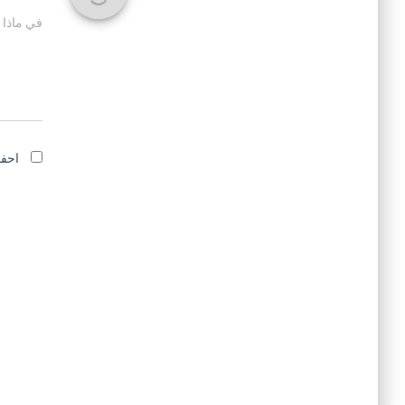
في ماذا 
احفظ