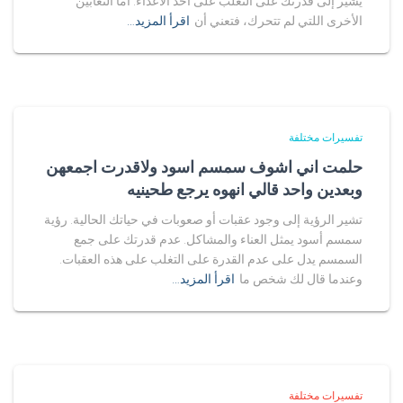
يشير إلى قدرتك على التغلب على أحد الأعداء. أما الثعابين
الأخرى اللتي لم تتحرك، فتعني أن
اقرأ المزيد…
تفسيرات مختلفة
حلمت اني اشوف سمسم اسود ولاقدرت اجمعهن
وبعدين واحد قالي انهوه يرجع طحينيه
تشير الرؤية إلى وجود عقبات أو صعوبات في حياتك الحالية. رؤية
سمسم أسود يمثل العناء والمشاكل. عدم قدرتك على جمع
السمسم يدل على عدم القدرة على التغلب على هذه العقبات.
وعندما قال لك شخص ما
اقرأ المزيد…
تفسيرات مختلفة