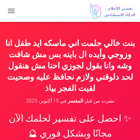
ت
ب
د
ي
ل
بنت خالي حلمت اني ماسكه ايد طفل انا
ا
ل
وزوجي وأيده ال باينه بس مش شافت
ت
ن
وشه وانا بقول لجوزي احنا مش هنقول
ق
لحد دلوقتي ولازم نحافظ عليه وصحيت
ل
لقيت الفجر بياذ
نشرت من قبل
المفسر
في
15 أكتوبر، 2023
✨ احصل على تفسير لحلمك الآن
مجانًا وبشكل فوري 🔮