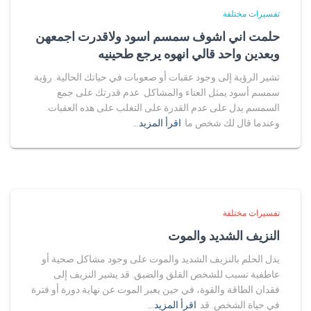
تفسيرات مختلفة
حلمت اني اشوف سمسم اسود ولاقدرت اجمعهن
وبعدين واحد قالي انهوه يرجع طحينيه
تشير الرؤية إلى وجود عقبات أو صعوبات في حياتك الحالية. رؤية
سمسم أسود يمثل العناء والمشاكل. عدم قدرتك على جمع
السمسم يدل على عدم القدرة على التغلب على هذه العقبات.
وعندما قال لك شخص ما
اقرأ المزيد…
تفسيرات مختلفة
النزيف الشديد والموت
يدل الحلم بالنزيف الشديد والموت على وجود مشاكل صحية أو
عاطفية تسبب للشخص القلق والضيق. قد يشير النزيف إلى
فقدان الطاقة والقوة، في حين يعبر الموت عن نهاية دورة أو فترة
في حياة الشخص. قد
اقرأ المزيد…