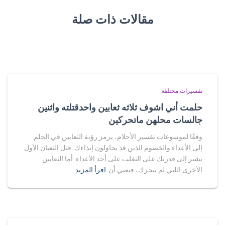
مقالات ذات صلة
تفسيرات مختلفة
حلمت أني اشوف ثلاثه ثعابين واحدقتلته واثنين
جالسات محلهن ماتحركين
وفقًا لموسوعات تفسير الأحلام، يرمز رؤية الثعابين في الحلم
إلى الأعداء والخصوم الذين قد يحاولون إيذاءك. قتل الثعبان الأول
يشير إلى قدرتك على التغلب على أحد الأعداء. أما الثعابين
الأخرى اللتي لم تتحرك، فتعني أن
اقرأ المزيد…