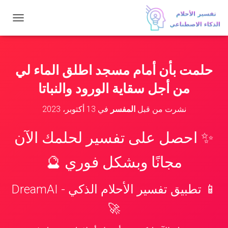
ت
ب
د
ي
ل
حلمت بأن أمام مسجد اطلق الماء لي
ا
ل
من أجل سقاية الورود والنباتا
ت
ن
نشرت من قبل
المفسر
في
13 أكتوبر، 2023
ق
ل
✨ احصل على تفسير لحلمك الآن
مجانًا وبشكل فوري 🔮
📱 تطبيق تفسير الأحلام الذكي - DreamAI
🚀