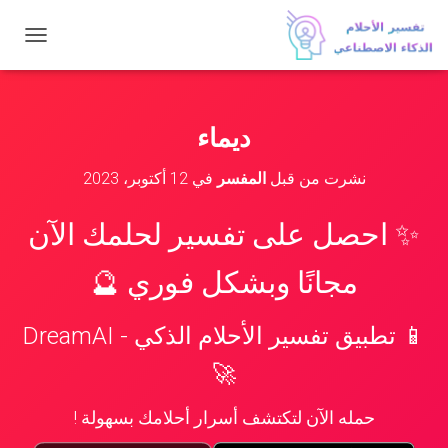
ت
ب
د
ي
ل
ديماء
ا
ل
نشرت من قبل
المفسر
في
12 أكتوبر، 2023
ت
ن
ق
✨ احصل على تفسير لحلمك الآن
ل
مجانًا وبشكل فوري 🔮
📱 تطبيق تفسير الأحلام الذكي - DreamAI
🚀
حمله الآن لتكتشف أسرار أحلامك بسهولة !