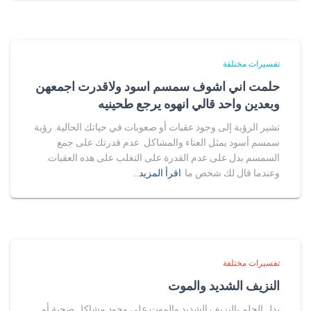
تفسيرات مختلفة
حلمت اني اشوف سمسم اسود ولاقدرت اجمعهن
وبعدين واحد قالي انهوه يرجع طحينيه
تشير الرؤية إلى وجود عقبات أو صعوبات في حياتك الحالية. رؤية
سمسم أسود يمثل العناء والمشاكل. عدم قدرتك على جمع
السمسم يدل على عدم القدرة على التغلب على هذه العقبات.
وعندما قال لك شخص ما
اقرأ المزيد…
تفسيرات مختلفة
النزيف الشديد والموت
يدل الحلم بالنزيف الشديد والموت على وجود مشاكل صحية أو