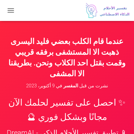
ت
ب
د
ي
ل
عندما قام الكلب بعضي فليد اليسرى
ا
ل
ذهبت الا المستشفى برفقه قريبي
ت
ن
وقمت بقتل احد الكلاب ونحن. بطريقنا
ق
الا المشفى
ل
نشرت من قبل
المفسر
في
9 أكتوبر، 2023
✨ احصل على تفسير لحلمك الآن
مجانًا وبشكل فوري 🔮
📱 تطبيق تفسير الأحلام الذكي - DreamAI