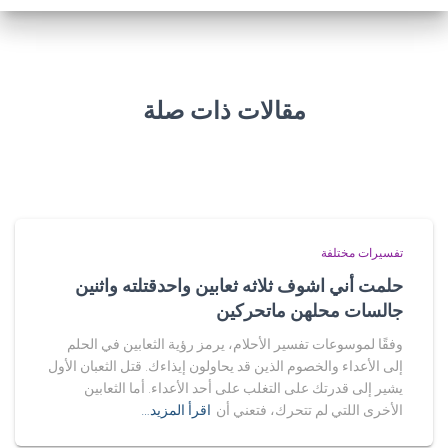
مقالات ذات صلة
تفسيرات مختلفة
حلمت أني اشوف ثلاثه ثعابين واحدقتلته واثنين
جالسات محلهن ماتحركين
وفقًا لموسوعات تفسير الأحلام، يرمز رؤية الثعابين في الحلم
إلى الأعداء والخصوم الذين قد يحاولون إيذاءك. قتل الثعبان الأول
يشير إلى قدرتك على التغلب على أحد الأعداء. أما الثعابين
الأخرى اللتي لم تتحرك، فتعني أن
اقرأ المزيد…