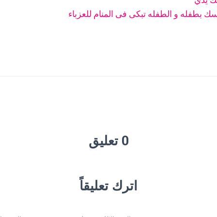
 بطفله و الطفله تبكى فى المنام للعزباء
0 تعليق
اترك تعليقاً