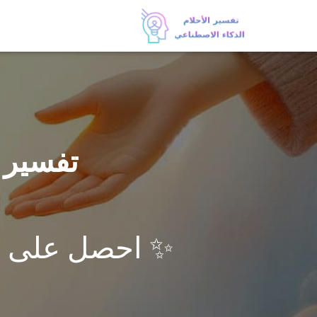
تفسير 
✨ احصل على تف