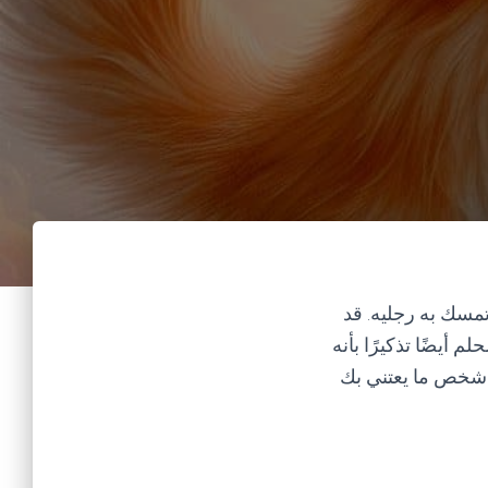
مسك به رجليه. قد
م أيضًا تذكيرًا بأنه
 شخص ما يعتني بك