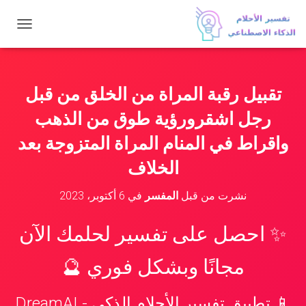
ت
ب
د
ي
ل
تقبيل رقبة المراة من الخلق من قبل
ا
ل
رجل اشقرورؤية طوق من الذهب
ت
ن
واقراط في المنام المراة المتزوجة بعد
ق
الخلاف
ل
نشرت من قبل
المفسر
في
6 أكتوبر، 2023
✨ احصل على تفسير لحلمك الآن
مجانًا وبشكل فوري 🔮
📱 تطبيق تفسير الأحلام الذكي - DreamAI