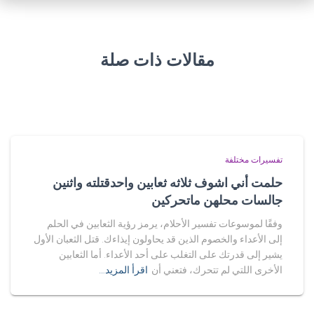
مقالات ذات صلة
تفسيرات مختلفة
حلمت أني اشوف ثلاثه ثعابين واحدقتلته واثنين
جالسات محلهن ماتحركين
وفقًا لموسوعات تفسير الأحلام، يرمز رؤية الثعابين في الحلم
إلى الأعداء والخصوم الذين قد يحاولون إيذاءك. قتل الثعبان الأول
يشير إلى قدرتك على التغلب على أحد الأعداء. أما الثعابين
الأخرى اللتي لم تتحرك، فتعني أن
اقرأ المزيد…