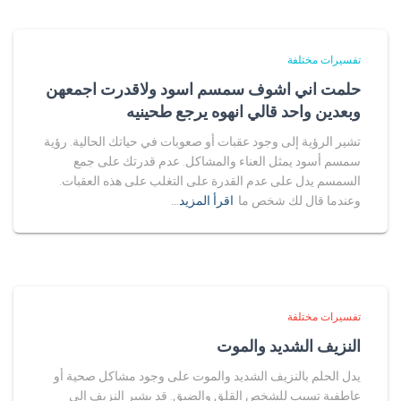
تفسيرات مختلفة
حلمت اني اشوف سمسم اسود ولاقدرت اجمعهن
وبعدين واحد قالي انهوه يرجع طحينيه
تشير الرؤية إلى وجود عقبات أو صعوبات في حياتك الحالية. رؤية
سمسم أسود يمثل العناء والمشاكل. عدم قدرتك على جمع
السمسم يدل على عدم القدرة على التغلب على هذه العقبات.
وعندما قال لك شخص ما
اقرأ المزيد…
تفسيرات مختلفة
النزيف الشديد والموت
يدل الحلم بالنزيف الشديد والموت على وجود مشاكل صحية أو
عاطفية تسبب للشخص القلق والضيق. قد يشير النزيف إلى