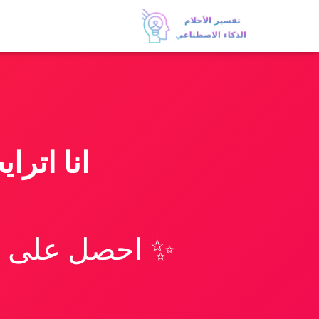
انا اترا
✨ احصل على تف