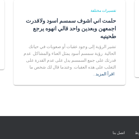
تفسيرات مختلفة
حلمت اني اشوف سمسم اسود ولاقدرت
اجمعهن وبعدين واحد قالي انهوه يرجع
طحينيه
تشير الرؤية إلى وجود عقبات أو صعوبات في حياتك
الحالية. رؤية سمسم أسود يمثل العناء والمشاكل. عدم
قدرتك على جمع السمسم يدل على عدم القدرة على
التغلب على هذه العقبات. وعندما قال لك شخص ما
اقرأ المزيد…
وط
اتصل بنا