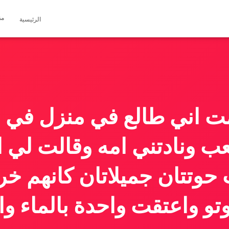
مق
الرئيسية
مت اني طالع في منزل في ا
ب ونادتني امه وقالت لي ا
وتتان جميلاتان كانهم خر
تو واعتقت واحدة بالماء وا