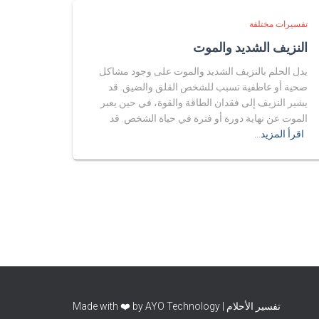
تفسيرات مختلفة
النزيف الشديد والموت
يدل الحلم بالنزيف الشديد والموت على وجود مشاكل
صحية أو عاطفية تسبب للشخص القلق والضيق. قد
يشير النزيف إلى فقدان الطاقة والقوة، في حين يعبر
الموت عن نهاية دورة أو فترة في حياة الشخص. قد
اقرأ المزيد…
تفسير الأحلام | Made with ❤️ by AYO Technology