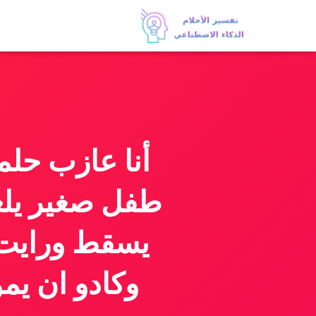
أنا عازب حل
طفل صغير يلع
يسقط ورايت ح
وكادو ان يمو