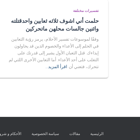
تفسيرات مختلفة
حلمت أني اشوف ثلاثه ثعابين واحدقتلته
واثنين جالسات محلهن ماتحركين
وفقًا لموسوعات تفسير الأحلام، يرمز رؤية الثعابين
في الحلم إلى الأعداء والخصوم الذين قد يحاولون
إيذاءك. قتل الثعبان الأول يشير إلى قدرتك على
التغلب على أحد الأعداء. أما الثعابين الأخرى اللتي لم
تتحرك، فتعني أن
اقرأ المزيد…
الرئيسية
مقالات
سياسة الخصوصية
الأحكام و شر