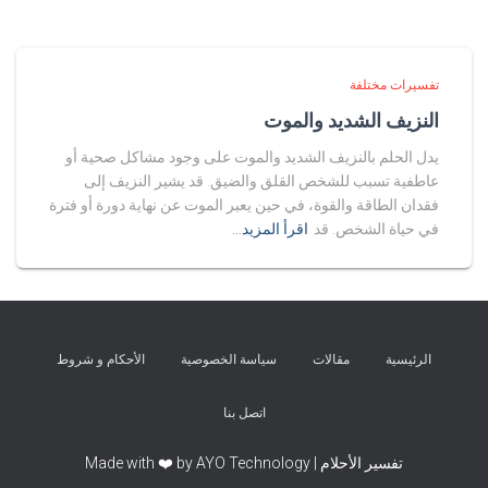
تفسيرات مختلفة
النزيف الشديد والموت
يدل الحلم بالنزيف الشديد والموت على وجود مشاكل صحية أو
عاطفية تسبب للشخص القلق والضيق. قد يشير النزيف إلى
فقدان الطاقة والقوة، في حين يعبر الموت عن نهاية دورة أو فترة
في حياة الشخص. قد
اقرأ المزيد…
الرئيسية
مقالات
سياسة الخصوصية
الأحكام و شروط
اتصل بنا
تفسير الأحلام | Made with ❤️ by AYO Technology