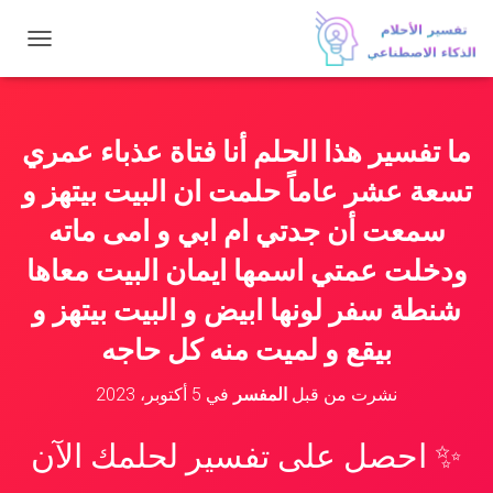
ت
ب
د
ي
ل
ما تفسير هذا الحلم أنا فتاة عذباء عمري
ا
ل
تسعة عشر عاماً حلمت ان البيت بيتهز و
ت
ن
سمعت أن جدتي ام ابي و امى ماته
ق
ودخلت عمتي اسمها ايمان البيت معاها
ل
شنطة سفر لونها ابيض و البيت بيتهز و
بيقع و لميت منه كل حاجه
نشرت من قبل
المفسر
في
5 أكتوبر، 2023
✨ احصل على تفسير لحلمك الآن