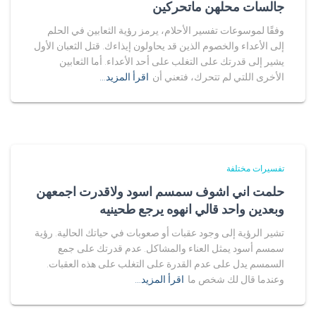
جالسات محلهن ماتحركين
وفقًا لموسوعات تفسير الأحلام، يرمز رؤية الثعابين في الحلم
إلى الأعداء والخصوم الذين قد يحاولون إيذاءك. قتل الثعبان الأول
يشير إلى قدرتك على التغلب على أحد الأعداء. أما الثعابين
الأخرى اللتي لم تتحرك، فتعني أن
اقرأ المزيد…
تفسيرات مختلفة
حلمت اني اشوف سمسم اسود ولاقدرت اجمعهن
وبعدين واحد قالي انهوه يرجع طحينيه
تشير الرؤية إلى وجود عقبات أو صعوبات في حياتك الحالية. رؤية
سمسم أسود يمثل العناء والمشاكل. عدم قدرتك على جمع
السمسم يدل على عدم القدرة على التغلب على هذه العقبات.
وعندما قال لك شخص ما
اقرأ المزيد…