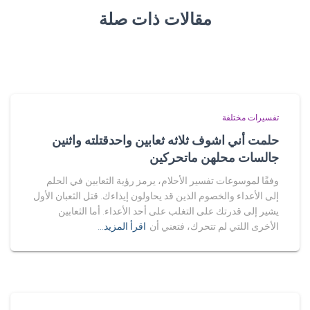
مقالات ذات صلة
تفسيرات مختلفة
حلمت أني اشوف ثلاثه ثعابين واحدقتلته واثنين
جالسات محلهن ماتحركين
وفقًا لموسوعات تفسير الأحلام، يرمز رؤية الثعابين في الحلم
إلى الأعداء والخصوم الذين قد يحاولون إيذاءك. قتل الثعبان الأول
يشير إلى قدرتك على التغلب على أحد الأعداء. أما الثعابين
الأخرى اللتي لم تتحرك، فتعني أن
اقرأ المزيد…