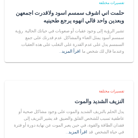
تفسيرات مختلفة
حلمت اني اشوف سمسم اسود ولاقدرت اجمعهن
وبعدين واحد قالي انهوه يرجع طحينيه
تشير الرؤية إلى وجود عقبات أو صعوبات في حياتك الحالية. رؤية
سمسم أسود يمثل العناء والمشاكل. عدم قدرتك على جمع
السمسم يدل على عدم القدرة على التغلب على هذه العقبات.
وعندما قال لك شخص ما
اقرأ المزيد…
تفسيرات مختلفة
النزيف الشديد والموت
يدل الحلم بالنزيف الشديد والموت على وجود مشاكل صحية أو
عاطفية تسبب للشخص القلق والضيق. قد يشير النزيف إلى
فقدان الطاقة والقوة، في حين يعبر الموت عن نهاية دورة أو فترة
في حياة الشخص. قد
اقرأ المزيد…