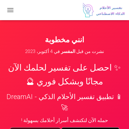
ت
ب
د
ي
ل
انني مخطوبة
ا
ل
نشرت من قبل
المفسر
في
4 أكتوبر، 2023
ت
ن
ق
✨ احصل على تفسير لحلمك الآن
ل
مجانًا وبشكل فوري 🔮
📱 تطبيق تفسير الأحلام الذكي - DreamAI
🚀
حمله الآن لتكتشف أسرار أحلامك بسهولة !