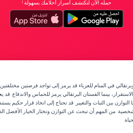
حمله الآن لتكتشف أسرار أحلامك بسهولة !
رتقالي في المنام للعزباء قد يرمز إلى تواجد فرصتين مختلفتين ف
لاستقرار، بينما الفستان البرتقالي يرمز للحماس والاندفاع. قد يع
ا التوازن بين الثبات والتغيير. قد تحتاج إلى اتخاذ قرار حكيم يس
صية. من المهم أن تبحث عن التوازن وتختار الخيار الأفضل ال
ياة.