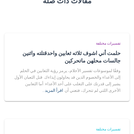
مقالات ذات صلة
تفسيرات مختلفة
حلمت أني اشوف ثلاثه ثعابين واحدقتلته واثنين
جالسات محلهن ماتحركين
وفقًا لموسوعات تفسير الأحلام، يرمز رؤية الثعابين في الحلم
إلى الأعداء والخصوم الذين قد يحاولون إيذاءك. قتل الثعبان الأول
يشير إلى قدرتك على التغلب على أحد الأعداء. أما الثعابين
الأخرى اللتي لم تتحرك، فتعني أن
اقرأ المزيد…
تفسيرات مختلفة