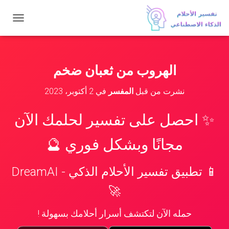
ت
ب
د
ي
ل
الهروب من ثعبان ضخم
ا
ل
نشرت من قبل
المفسر
في
2 أكتوبر، 2023
ت
ن
ق
✨ احصل على تفسير لحلمك الآن
ل
مجانًا وبشكل فوري 🔮
📱 تطبيق تفسير الأحلام الذكي - DreamAI
🚀
حمله الآن لتكتشف أسرار أحلامك بسهولة !