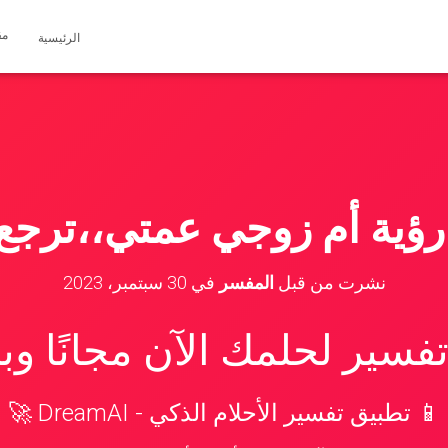
مق
الرئيسية
رؤية أم زوجي عمتي،،ترجع 
نشرت من قبل
المفسر
في
30 سبتمبر، 2023
سير لحلمك الآن مجانًا و
📱 تطبيق تفسير الأحلام الذكي - DreamAI 🚀