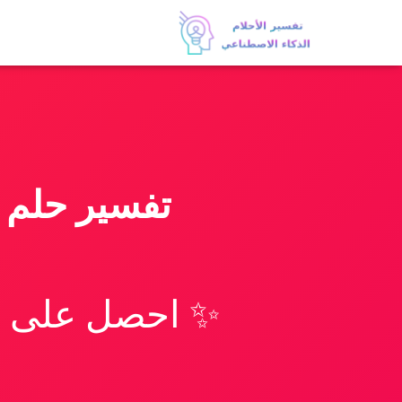
تفسير حلم 
✨ احصل على تف