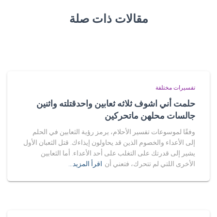
مقالات ذات صلة
تفسيرات مختلفة
حلمت أني اشوف ثلاثه ثعابين واحدقتلته واثنين
جالسات محلهن ماتحركين
وفقًا لموسوعات تفسير الأحلام، يرمز رؤية الثعابين في الحلم
إلى الأعداء والخصوم الذين قد يحاولون إيذاءك. قتل الثعبان الأول
يشير إلى قدرتك على التغلب على أحد الأعداء. أما الثعابين
الأخرى اللتي لم تتحرك، فتعني أن
اقرأ المزيد…