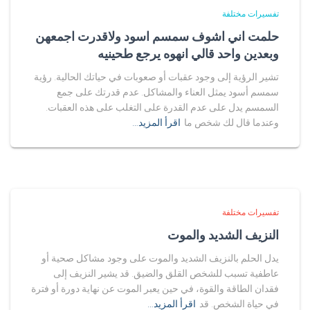
تفسيرات مختلفة
حلمت اني اشوف سمسم اسود ولاقدرت اجمعهن
وبعدين واحد قالي انهوه يرجع طحينيه
تشير الرؤية إلى وجود عقبات أو صعوبات في حياتك الحالية. رؤية
سمسم أسود يمثل العناء والمشاكل. عدم قدرتك على جمع
السمسم يدل على عدم القدرة على التغلب على هذه العقبات.
وعندما قال لك شخص ما
اقرأ المزيد…
تفسيرات مختلفة
النزيف الشديد والموت
يدل الحلم بالنزيف الشديد والموت على وجود مشاكل صحية أو
عاطفية تسبب للشخص القلق والضيق. قد يشير النزيف إلى
فقدان الطاقة والقوة، في حين يعبر الموت عن نهاية دورة أو فترة
في حياة الشخص. قد
اقرأ المزيد…