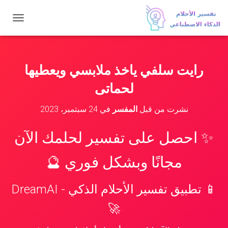
ت
ب
د
ي
ل
رايت سلفي ياخذ ملابسي ويعطيها
ا
ل
لحماتى
ت
ن
نشرت من قبل
المفسر
في
24 سبتمبر، 2023
ق
ل
✨ احصل على تفسير لحلمك الآن
مجانًا وبشكل فوري 🔮
📱 تطبيق تفسير الأحلام الذكي - DreamAI
🚀