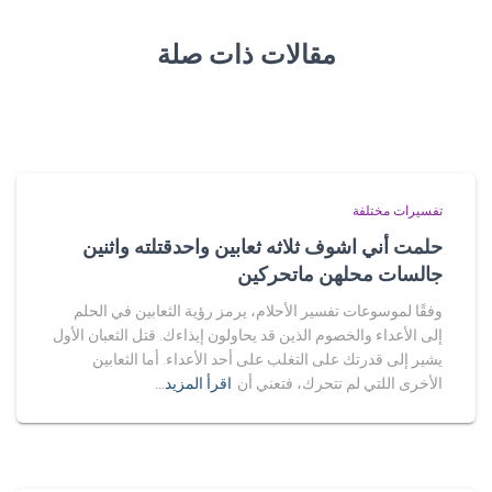
مقالات ذات صلة
تفسيرات مختلفة
حلمت أني اشوف ثلاثه ثعابين واحدقتلته واثنين
جالسات محلهن ماتحركين
وفقًا لموسوعات تفسير الأحلام، يرمز رؤية الثعابين في الحلم
إلى الأعداء والخصوم الذين قد يحاولون إيذاءك. قتل الثعبان الأول
يشير إلى قدرتك على التغلب على أحد الأعداء. أما الثعابين
الأخرى اللتي لم تتحرك، فتعني أن
اقرأ المزيد…