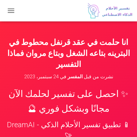
ت
ب
د
ي
ل
انا حلمت في عقد قرنفل محطوط في
ا
ل
البترينه بتاعه الشغل وبتاع مروان فماذا
ت
ن
التفسير
ق
ل
نشرت من قبل
المفسر
في
24 سبتمبر، 2023
✨ احصل على تفسير لحلمك الآن
مجانًا وبشكل فوري 🔮
📱 تطبيق تفسير الأحلام الذكي - DreamAI
🚀