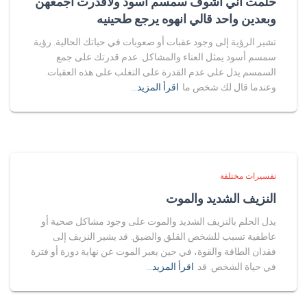
حلمت اني اشوف سمسم اسود ولاقدرت اجمعهن
وبعدين واحد قالي انهوه يرجع طحينيه
تشير الرؤية إلى وجود عقبات أو صعوبات في حياتك الحالية. رؤية
سمسم أسود يمثل العناء والمشاكل. عدم قدرتك على جمع
السمسم يدل على عدم القدرة على التغلب على هذه العقبات.
وعندما قال لك شخص ما
اقرأ المزيد…
تفسيرات مختلفة
النزيف الشديد والموت
يدل الحلم بالنزيف الشديد والموت على وجود مشاكل صحية أو
عاطفية تسبب للشخص القلق والضيق. قد يشير النزيف إلى
فقدان الطاقة والقوة، في حين يعبر الموت عن نهاية دورة أو فترة
في حياة الشخص. قد
اقرأ المزيد…