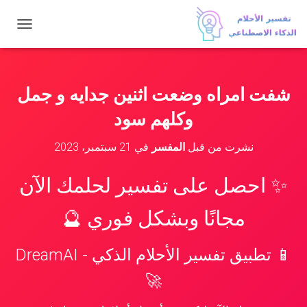
ت
ب
د
ي
ل
شفت امراه وضعت اثنين جدايه و جمل
ا
ل
وكلهم سود
ت
ن
نشرت من قبل
المفسر
في
21 سبتمبر، 2023
ق
ل
✨ احصل على تفسير لحلمك الآن
مجانًا وبشكل فوري 🔮
📱 تطبيق تفسير الأحلام الذكي - DreamAI
🚀