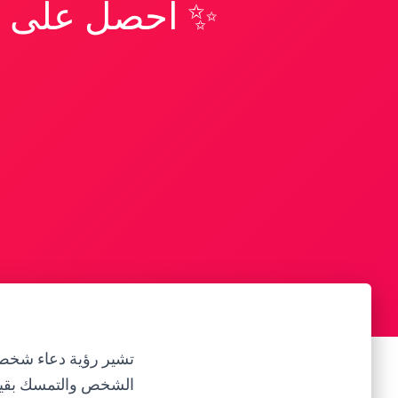
✨ احصل على تف
تشير رؤية دعاء شخص 
الشخص والتمسك بقيم 