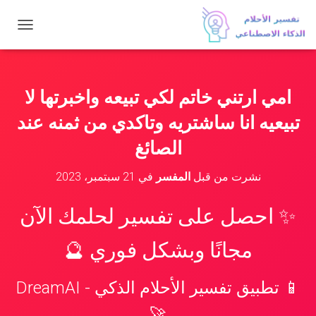
ت
ب
د
ي
ل
امي ارتني خاتم لكي تبيعه واخبرتها لا
ا
ل
تبيعيه انا ساشتريه وتاكدي من ثمنه عند
ت
ن
الصائغ
ق
ل
نشرت من قبل
المفسر
في
21 سبتمبر، 2023
✨ احصل على تفسير لحلمك الآن
مجانًا وبشكل فوري 🔮
📱 تطبيق تفسير الأحلام الذكي - DreamAI
🚀