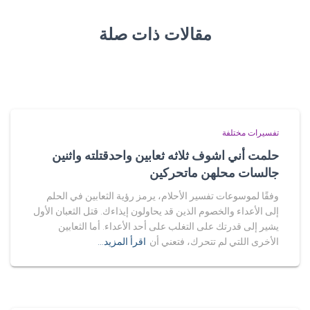
مقالات ذات صلة
تفسيرات مختلفة
حلمت أني اشوف ثلاثه ثعابين واحدقتلته واثنين
جالسات محلهن ماتحركين
وفقًا لموسوعات تفسير الأحلام، يرمز رؤية الثعابين في الحلم
إلى الأعداء والخصوم الذين قد يحاولون إيذاءك. قتل الثعبان الأول
يشير إلى قدرتك على التغلب على أحد الأعداء. أما الثعابين
الأخرى اللتي لم تتحرك، فتعني أن
اقرأ المزيد…