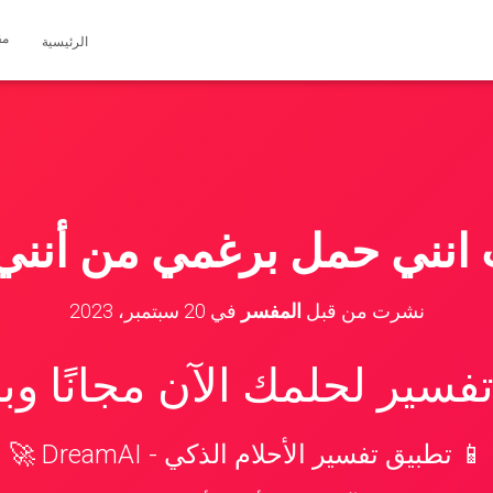
مق
الرئيسية
انني حمل برغمي من أنني 
نشرت من قبل
المفسر
في
20 سبتمبر، 2023
سير لحلمك الآن مجانًا و
📱 تطبيق تفسير الأحلام الذكي - DreamAI 🚀