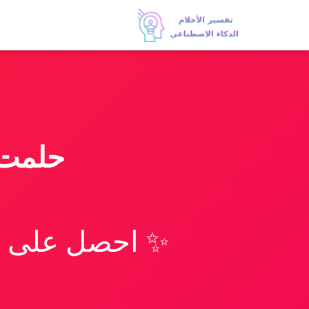
حلمت 
✨ احصل على تف