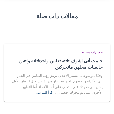
مقالات ذات صلة
تفسيرات مختلفة
حلمت أني اشوف ثلاثه ثعابين واحدقتلته واثنين
جالسات محلهن ماتحركين
وفقًا لموسوعات تفسير الأحلام، يرمز رؤية الثعابين في الحلم
إلى الأعداء والخصوم الذين قد يحاولون إيذاءك. قتل الثعبان الأول
يشير إلى قدرتك على التغلب على أحد الأعداء. أما الثعابين
الأخرى اللتي لم تتحرك، فتعني أن
اقرأ المزيد…