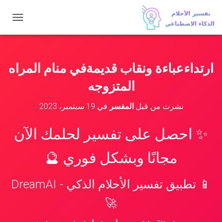
ت
ب
د
ي
ل
ارتداءعباءة ونقاب قديمةفي منام المراه
ا
ل
المتزوجه
ت
ن
نشرت من قبل
المفسر
في
19 سبتمبر، 2023
ق
ل
✨ احصل على تفسير لحلمك الآن
مجانًا وبشكل فوري 🔮
📱 تطبيق تفسير الأحلام الذكي - DreamAI
🚀