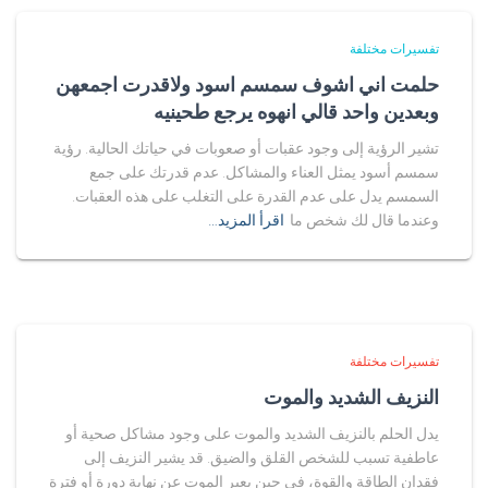
تفسيرات مختلفة
حلمت اني اشوف سمسم اسود ولاقدرت اجمعهن
وبعدين واحد قالي انهوه يرجع طحينيه
تشير الرؤية إلى وجود عقبات أو صعوبات في حياتك الحالية. رؤية
سمسم أسود يمثل العناء والمشاكل. عدم قدرتك على جمع
السمسم يدل على عدم القدرة على التغلب على هذه العقبات.
وعندما قال لك شخص ما
اقرأ المزيد…
تفسيرات مختلفة
النزيف الشديد والموت
يدل الحلم بالنزيف الشديد والموت على وجود مشاكل صحية أو
عاطفية تسبب للشخص القلق والضيق. قد يشير النزيف إلى
فقدان الطاقة والقوة، في حين يعبر الموت عن نهاية دورة أو فترة