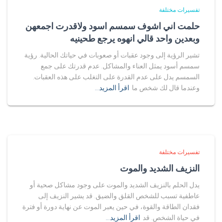
تفسيرات مختلفة
حلمت اني اشوف سمسم اسود ولاقدرت اجمعهن
وبعدين واحد قالي انهوه يرجع طحينيه
تشير الرؤية إلى وجود عقبات أو صعوبات في حياتك الحالية. رؤية
سمسم أسود يمثل العناء والمشاكل. عدم قدرتك على جمع
السمسم يدل على عدم القدرة على التغلب على هذه العقبات.
وعندما قال لك شخص ما
اقرأ المزيد…
تفسيرات مختلفة
النزيف الشديد والموت
يدل الحلم بالنزيف الشديد والموت على وجود مشاكل صحية أو
عاطفية تسبب للشخص القلق والضيق. قد يشير النزيف إلى
فقدان الطاقة والقوة، في حين يعبر الموت عن نهاية دورة أو فترة
في حياة الشخص. قد
اقرأ المزيد…