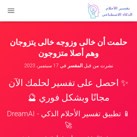
ت
ب
د
ي
ل
حلمت أن خالى وزوجه خالى يتزوجان
ا
ل
وهم أصلا متزوجون
ت
ن
نشرت من قبل
المفسر
في
17 سبتمبر، 2023
ق
ل
✨ احصل على تفسير لحلمك الآن
مجانًا وبشكل فوري 🔮
📱 تطبيق تفسير الأحلام الذكي - DreamAI
🚀