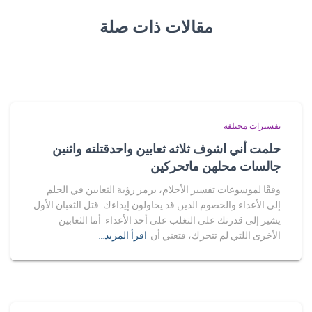
مقالات ذات صلة
تفسيرات مختلفة
حلمت أني اشوف ثلاثه ثعابين واحدقتلته واثنين
جالسات محلهن ماتحركين
وفقًا لموسوعات تفسير الأحلام، يرمز رؤية الثعابين في الحلم
إلى الأعداء والخصوم الذين قد يحاولون إيذاءك. قتل الثعبان الأول
يشير إلى قدرتك على التغلب على أحد الأعداء. أما الثعابين
الأخرى اللتي لم تتحرك، فتعني أن
اقرأ المزيد…