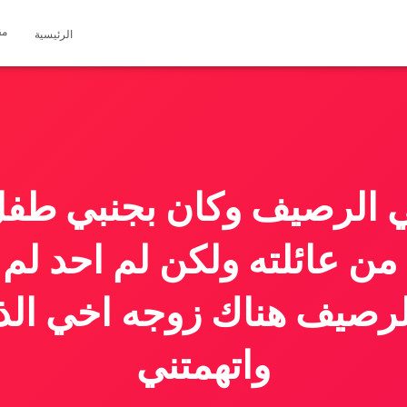
مق
الرئيسية
 الرصيف وكان بجنبي طفل
ن عائلته ولكن لم احد لم 
رصيف هناك زوجه اخي الذي
واتهمتني