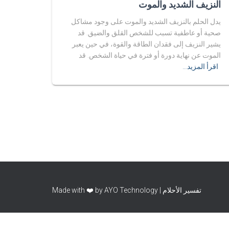
النزيف الشديد والموت
يدل الحلم بالنزيف الشديد والموت على وجود مشاكل
صحية أو عاطفية تسبب للشخص القلق والضيق. قد
يشير النزيف إلى فقدان الطاقة والقوة، في حين يعبر
الموت عن نهاية دورة أو فترة في حياة الشخص. قد
اقرأ المزيد…
تفسير الأحلام | Made with ❤️ by AYO Technology