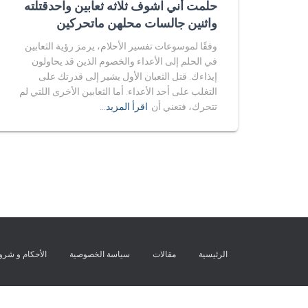
حلمت أني اشوف ثلاثه ثعابين واحدقتلته
واثنين جالسات محلهن ماتحركين
وفقًا لموسوعات تفسير الأحلام، يرمز رؤية الثعابين
في الحلم إلى الأعداء والخصوم الذين قد يحاولون
إيذاءك. قتل الثعبان الأول يشير إلى قدرتك على
التغلب على أحد الأعداء. أما الثعابين الأخرى اللتي لم
تتحرك، فتعني أن
اقرأ المزيد…
الرئيسية
مقالات
سياسة الخصوصية
الأحكام و شر