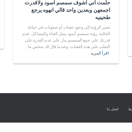
حلمت اني اشوف سمسم اسود ولاقدرت
اجمعهن وبعدين واحد قالي انهوه يرجع
طحينيه
تشير الرؤية إلى وجود عقبات أو صعوبات في حياتك
الحالية. رؤية سمسم أسود يمثل العناء والمشاكل. عدم
قدرتك على جمع السمسم يدل على عدم القدرة على
التغلب على هذه العقبات. وعندما قال لك شخص ما
اقرأ المزيد…
وط
اتصل بنا
Exit mobile version