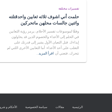
تفسيرات مختلفة
حلمت أني اشوف ثلاثه ثعابين واحدقتلته
واثنين جالسات محلهن ماتحركين
وفقًا لموسوعات تفسير الأحلام، يرمز رؤية الثعابين
في الحلم إلى الأعداء والخصوم الذين قد يحاولون
إيذاءك. قتل الثعبان الأول يشير إلى قدرتك على
التغلب على أحد الأعداء. أما الثعابين الأخرى اللتي لم
تتحرك، فتعني أن
اقرأ المزيد…
الرئيسية
مقالات
سياسة الخصوصية
الأحكام و شر