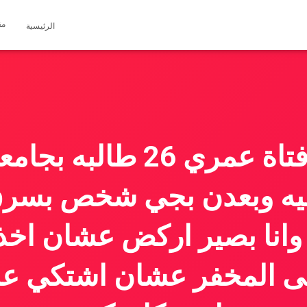
مق
الرئيسية
تفسير حلم انا فتاة عمري 
يه وبعدن بجي شخص بسرق
انا بصير اركض عشان اخذ 
ى المخفر عشان اشتكي عل