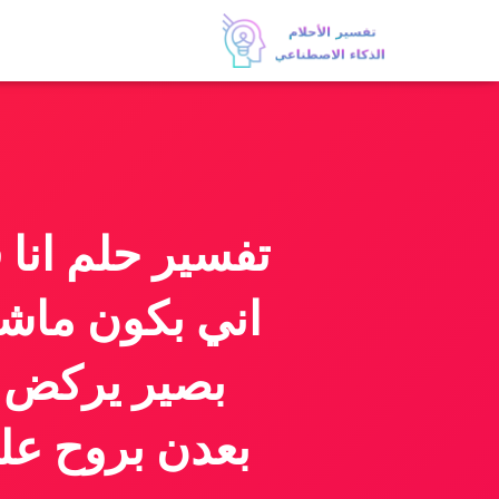
اني بكون ماش
بصير يركض و
بعدن بروح عل