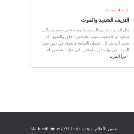
تفسيرات مختلفة
النزيف الشديد والموت
يدل الحلم بالنزيف الشديد والموت على وجود مشاكل
صحية أو عاطفية تسبب للشخص القلق والضيق. قد
يشير النزيف إلى فقدان الطاقة والقوة، في حين يعبر
الموت عن نهاية دورة أو فترة في حياة الشخص. قد
اقرأ المزيد…
تفسير الأحلام | Made with ❤️ by AYO Technology