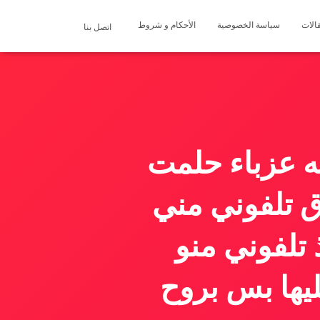
الات
سياسة الخصوصية
الأحكام و شروط
اتصل بنا
26 طالبه بجامعه عزباء حلمت
 تلفوني مني
تلفوني منو
يها بس بروح