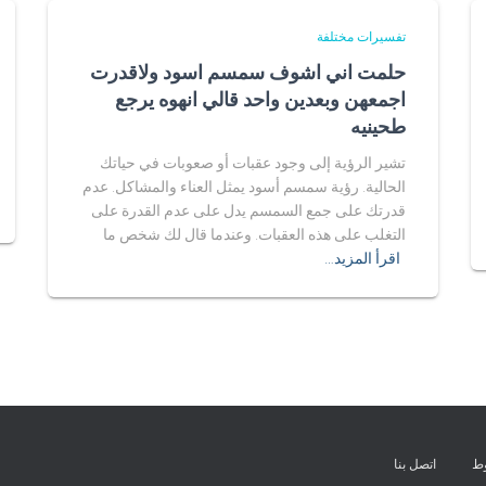
تفسيرات مختلفة
حلمت اني اشوف سمسم اسود ولاقدرت
اجمعهن وبعدين واحد قالي انهوه يرجع
طحينيه
تشير الرؤية إلى وجود عقبات أو صعوبات في حياتك
الحالية. رؤية سمسم أسود يمثل العناء والمشاكل. عدم
قدرتك على جمع السمسم يدل على عدم القدرة على
التغلب على هذه العقبات. وعندما قال لك شخص ما
اقرأ المزيد…
وط
اتصل بنا