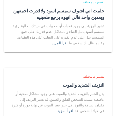
تفسيرات مختلفة
حلمت اني اشوف سمسم اسود ولاقدرت اجمعهن
وبعدين واحد قالي انهوه يرجع طحينيه
تشير الرؤية إلى وجود عقبات أو صعوبات في حياتك الحالية. رؤية
سمسم أسود يمثل العناء والمشاكل. عدم قدرتك على جمع
السمسم يدل على عدم القدرة على التغلب على هذه العقبات.
وعندما قال لك شخص ما
اقرأ المزيد…
تفسيرات مختلفة
النزيف الشديد والموت
يدل الحلم بالنزيف الشديد والموت على وجود مشاكل صحية أو
عاطفية تسبب للشخص القلق والضيق. قد يشير النزيف إلى
فقدان الطاقة والقوة، في حين يعبر الموت عن نهاية دورة أو فترة
في حياة الشخص. قد
اقرأ المزيد…