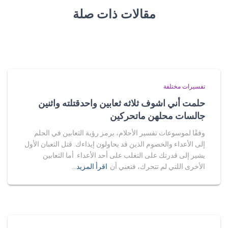
مقالات ذات صلة
تفسيرات مختلفة
حلمت أني اشوف ثلاثه ثعابين واحدقتلته واثنين
جالسات محلهن ماتحركين
وفقًا لموسوعات تفسير الأحلام، يرمز رؤية الثعابين في الحلم
إلى الأعداء والخصوم الذين قد يحاولون إيذاءك. قتل الثعبان الأول
يشير إلى قدرتك على التغلب على أحد الأعداء. أما الثعابين
الأخرى اللتي لم تتحرك، فتعني أن
اقرأ المزيد…