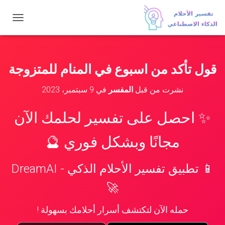
ت
ب
د
ي
ل
قول تأكد من اسبوع في المنام للمتزوجة
ا
ل
نشرت من قبل
المفسر
في
9 سبتمبر، 2023
ت
ن
ق
✨ احصل على تفسير لحلمك الآن
ل
مجانًا وبشكل فوري 🔮
📱 تطبيق تفسير الأحلام الذكي - DreamAI
🚀
حمله الآن لتكتشف أسرار أحلامك بسهولة !