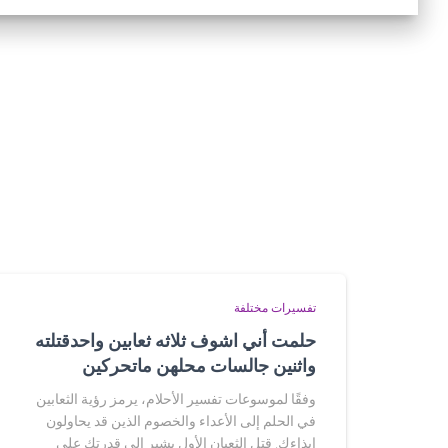
تفسيرات مختلفة
حلمت أني اشوف ثلاثه ثعابين واحدقتلته
واثنين جالسات محلهن ماتحركين
وفقًا لموسوعات تفسير الأحلام، يرمز رؤية الثعابين
في الحلم إلى الأعداء والخصوم الذين قد يحاولون
إيذاءك. قتل الثعبان الأول يشير إلى قدرتك على