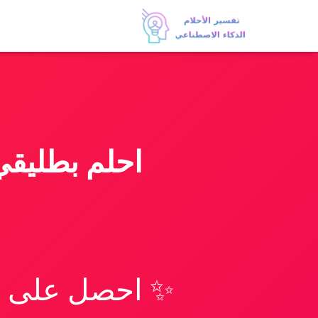
احلم بطليقي
✨ احصل على تف