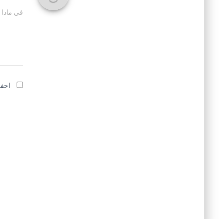
في ماذا 
احفظ