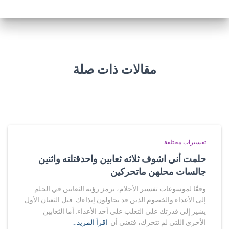
مقالات ذات صلة
تفسيرات مختلفة
حلمت أني اشوف ثلاثه ثعابين واحدقتلته واثنين
جالسات محلهن ماتحركين
وفقًا لموسوعات تفسير الأحلام، يرمز رؤية الثعابين في الحلم
إلى الأعداء والخصوم الذين قد يحاولون إيذاءك. قتل الثعبان الأول
يشير إلى قدرتك على التغلب على أحد الأعداء. أما الثعابين
الأخرى اللتي لم تتحرك، فتعني أن
اقرأ المزيد…