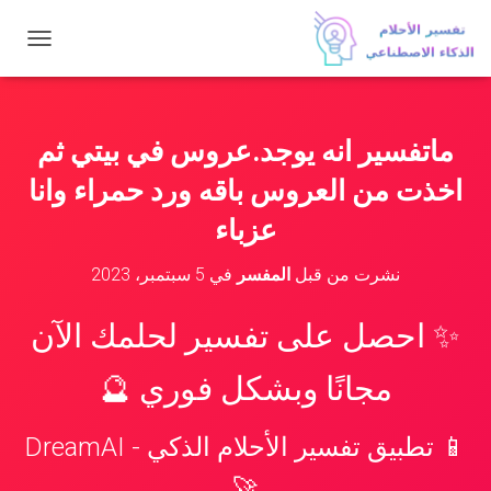
ت
ب
د
ي
ل
ماتفسير انه يوجد.عروس في بيتي ثم
ا
ل
اخذت من العروس باقه ورد حمراء وانا
ت
ن
عزباء
ق
ل
نشرت من قبل
المفسر
في
5 سبتمبر، 2023
✨ احصل على تفسير لحلمك الآن
مجانًا وبشكل فوري 🔮
📱 تطبيق تفسير الأحلام الذكي - DreamAI
🚀