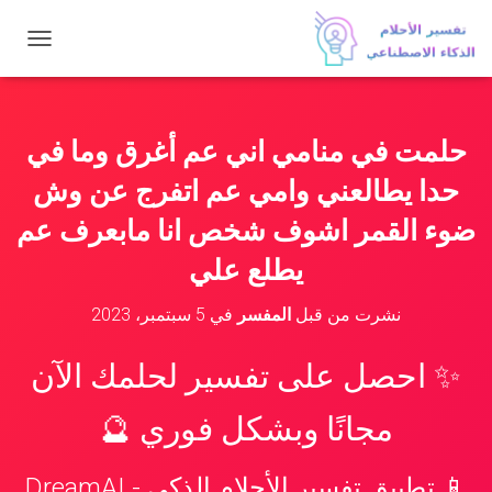
ت
ب
د
ي
ل
حلمت في منامي اني عم أغرق وما في
ا
ل
حدا يطالعني وامي عم اتفرج عن وش
ت
ن
ضوء القمر اشوف شخص انا مابعرف عم
ق
يطلع علي
ل
نشرت من قبل
المفسر
في
5 سبتمبر، 2023
✨ احصل على تفسير لحلمك الآن
مجانًا وبشكل فوري 🔮
📱 تطبيق تفسير الأحلام الذكي - DreamAI