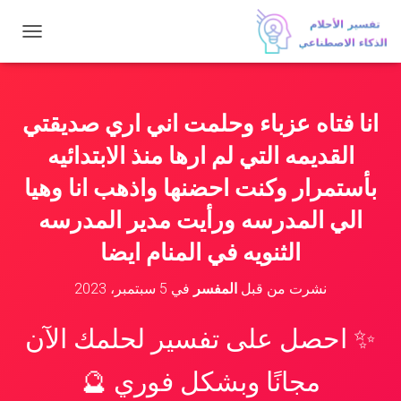
ت
ب
د
ي
ل
انا فتاه عزباء وحلمت اني اري صديقتي
ا
ل
القديمه التي لم ارها منذ الابتدائيه
ت
ن
بأستمرار وكنت احضنها واذهب انا وهيا
ق
الي المدرسه ورأيت مدير المدرسه
ل
الثنويه في المنام ايضا
نشرت من قبل
المفسر
في
5 سبتمبر، 2023
✨ احصل على تفسير لحلمك الآن
مجانًا وبشكل فوري 🔮