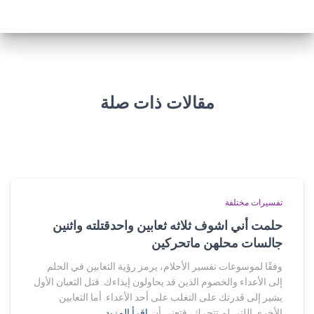
مقالات ذات صلة
تفسيرات مختلفة
حلمت أني اشوف ثلاثه ثعابين واحدقتلته واثنين
جالسات محلهن ماتحركين
وفقًا لموسوعات تفسير الأحلام، يرمز رؤية الثعابين في الحلم
إلى الأعداء والخصوم الذين قد يحاولون إيذاءك. قتل الثعبان الأول
يشير إلى قدرتك على التغلب على أحد الأعداء. أما الثعابين
الأخرى اللتي لم تتحرك، فتعني أن
اقرأ المزيد…